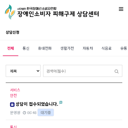
상담신청
전체
통신
휴대전화
생활가전
자동차
식음료
유통
서비스
안전
상담이 접수되었습니다.
문영원
00:48
대기중
통신