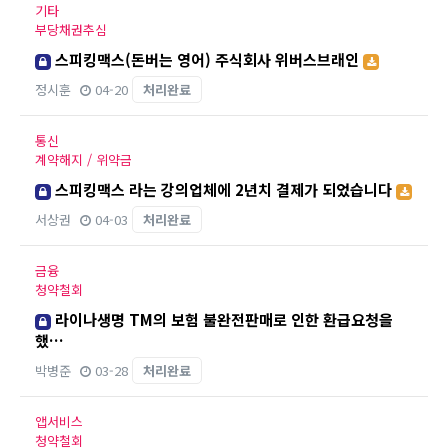
기타
부당채권추심
스피킹맥스(돈버는 영어) 주식회사 위버스브래인
정시훈
04-20
처리완료
통신
계약해지 / 위약금
스피킹맥스 라는 강의업체에 2년치 결제가 되었습니다
서상권
04-03
처리완료
금융
청약철회
라이나생명 TM의 보험 불완전판매로 인한 환급요청을
했…
박병준
03-28
처리완료
앱서비스
청약철회