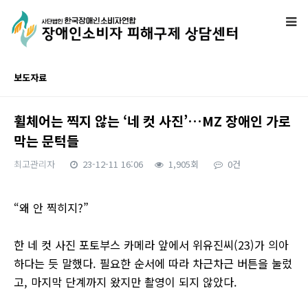
보도자료
휠체어는 찍지 않는 ‘네 컷 사진’…MZ 장애인 가로
막는 문턱들
최고관리자
23-12-11 16:06
1,905회
0건
본문
“왜 안 찍히지?”
한 네 컷 사진 포토부스 카메라 앞에서 위유진씨(23)가 의아
하다는 듯 말했다. 필요한 순서에 따라 차근차근 버튼을 눌렀
고, 마지막 단계까지 왔지만 촬영이 되지 않았다.