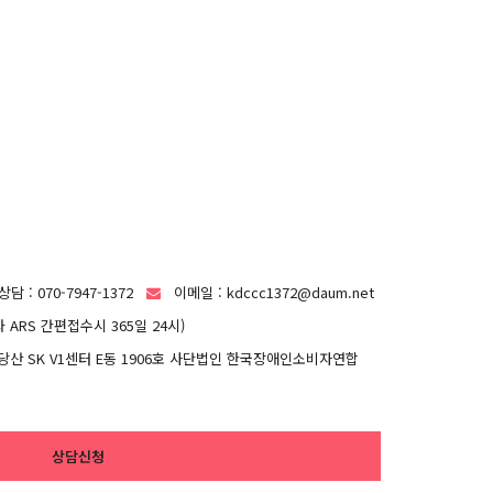
담 : 070-7947-1372
이메일 : kdccc1372@daum.net
전화 ARS 간편접수시 365일 24시)
당산 SK V1센터 E동 1906호 사단법인 한국장애인소비자연합
상담신청