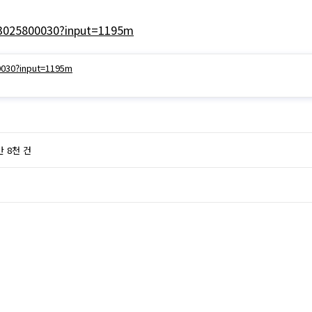
23025800030?input=1195m
0030?input=1195m
 8천 건