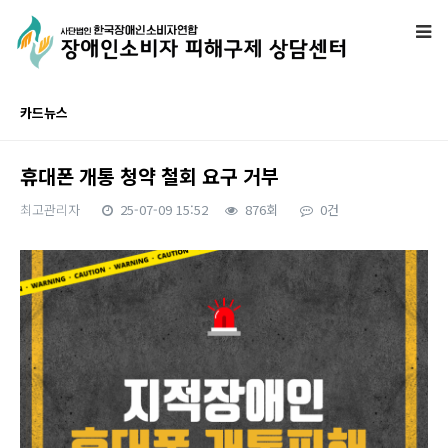
카드뉴스
휴대폰 개통 청약 철회 요구 거부
최고관리자
25-07-09 15:52
876회
0건
본문