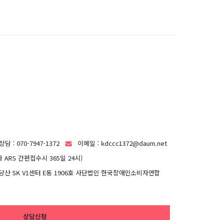
담 : 070-7947-1372
이메일 : kdccc1372@daum.net
전화 ARS 간편접수시 365일 24시)
당산 SK V1센터 E동 1906호 사단법인 한국장애인소비자연합
상담신청