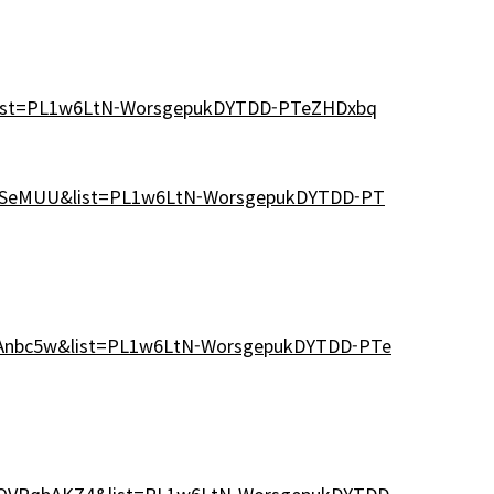
ist=PL1w6LtN-WorsgepukDYTDD-PTeZHDxbq
XnSeMUU&list=PL1w6LtN-WorsgepukDYTDD-PT
sAnbc5w&list=PL1w6LtN-WorsgepukDYTDD-PTe