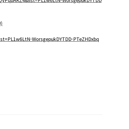
OQVPqbAKZ4&list=PL1w6LtN-WorsgepukDYTDD
)
&list=PL1w6LtN-WorsgepukDYTDD-PTeZHDxbq