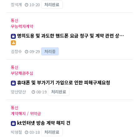
장석계
10-20
처리완료
통신
무능력자계약
명의도용 및 과도한 핸드폰 요금 청구 및 계약 관련 상…
김장수
09-29
처리중
통신
부당채권추심
휴대폰 및 부가기기 가입으로 인한 피해구제요청
양산양산
08-19
처리완료
통신
계약해지 / 위약금
kt인터넷 방송 계약 해지 건
박성철
03-18
처리완료